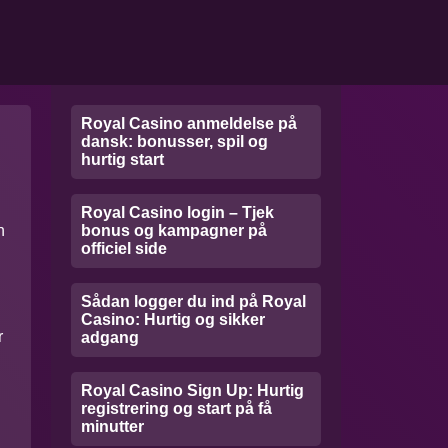
Royal Casino anmeldelse på
dansk: bonusser, spil og
hurtig start
Royal Casino login – Tjek
n
bonus og kampagner på
officiel side
Sådan logger du ind på Royal
Casino: Hurtig og sikker
r
adgang
Royal Casino Sign Up: Hurtig
registrering og start på få
minutter