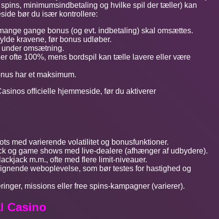
spins, minimumsindbetaling og hvilke spil der tæller) kan
side bør du især kontrollere:
mange gange bonus (og evt. indbetaling) skal omsættes.
pfylde kravene, før bonus udløber.
nd under omsætning.
ller ofte 100%, mens bordspil kan tælle lavere eller være
bonus har et maksimum.
Casinos officielle hjemmeside, før du aktiverer
ts med varierende volatilitet og bonusfunktioner.
jack og game shows med live-dealere (afhænger af udbydere).
ackjack m.m., ofte med flere limit-niveauer.
p-lignende weboplevelse, som bør testes for hastighed og
ringer, missions eller free spins-kampagner (varierer).
l Casino