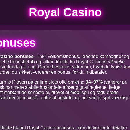
Royal Casino
onuses
Casino bonuses
—inkl. velkomstbonus, løbende kampagner og
tuelle bonusbeløb og vilkår direkte fra Royal Casinos
officielle
ig fra dag til dag. Derfor beskriver siden her, hvad du typisk ka
vordan du sikkert vurderer en bonus, før du indbetaler.
rn to Player) på online slots ofte omkring
94–97%
(varierer pr.
isk har mere stabile husfordele afhængigt af reglerne. Ifølge
t markant de seneste år, drevet af mobilspil og regulerede
sammenligne vilkår, udbetalingstider og ansvarligt spil-værktøje
ifulde blandt Royal Casino bonuses, men de konkrete detaljer