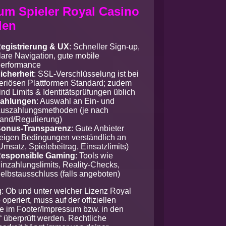
um Spieler Royal Casino
len
egistrierung & UX
: Schneller Sign-up,
lare Navigation, gute mobile
erformance
icherheit
: SSL-Verschlüsselung ist bei
eriösen Plattformen Standard; zudem
ind Limits & Identitätsprüfungen üblich
ahlungen
: Auswahl an Ein- und
uszahlungsmethoden (je nach
and/Regulierung)
onus-Transparenz
: Gute Anbieter
eigen Bedingungen verständlich an
Umsatz, Spielebeitrag, Einsatzlimits)
esponsible Gaming
: Tools wie
inzahlungslimits, Reality-Checks,
elbstausschluss (falls angeboten)
g: Ob und unter welcher Lizenz Royal
operiert, muss auf der offiziellen
e im Footer/Impressum bzw. in den
“ überprüft werden. Rechtliche