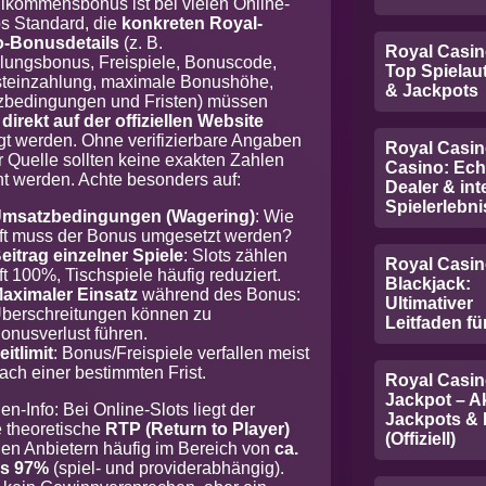
llkommensbonus ist bei vielen Online-
s Standard, die
konkreten Royal-
o-Bonusdetails
(z. B.
Royal Casin
lungsbonus, Freispiele, Bonuscode,
Top Spielau
t­einzahlung, maximale Bonushöhe,
& Jackpots
bedingungen und Fristen) müssen
h
direkt auf der offiziellen Website
igt werden. Ohne verifizierbare Angaben
Royal Casin
r Quelle sollten keine exakten Zahlen
Casino: Ech
t werden. Achte besonders auf:
Dealer & int
Spielerlebni
msatzbedingungen (Wagering)
: Wie
ft muss der Bonus umgesetzt werden?
eitrag einzelner Spiele
: Slots zählen
Royal Casi
ft 100%, Tischspiele häufig reduziert.
Blackjack:
aximaler Einsatz
während des Bonus:
Ultimativer
berschreitungen können zu
Leitfaden fü
onusverlust führen.
eitlimit
: Bonus/Freispiele verfallen meist
ach einer bestimmten Frist.
Royal Casi
Jackpot – Ak
n-Info: Bei Online-Slots liegt der
Jackpots & 
e theoretische
RTP (Return to Player)
(Offiziell)
elen Anbietern häufig im Bereich von
ca.
is 97%
(spiel- und providerabhängig).