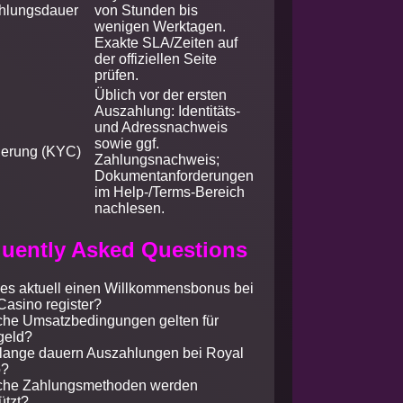
hlungsdauer
von Stunden bis
wenigen Werktagen.
Exakte SLA/Zeiten auf
der offiziellen Seite
prüfen.
Üblich vor der ersten
Auszahlung: Identitäts-
und Adressnachweis
sowie ggf.
zierung (KYC)
Zahlungsnachweis;
Dokumentanforderungen
im Help-/Terms-Bereich
nachlesen.
uently Asked Questions
 es aktuell einen Willkommensbonus bei
Casino register?
he Umsatzbedingungen gelten für
geld?
lange dauern Auszahlungen bei Royal
o?
che Zahlungsmethoden werden
ützt?