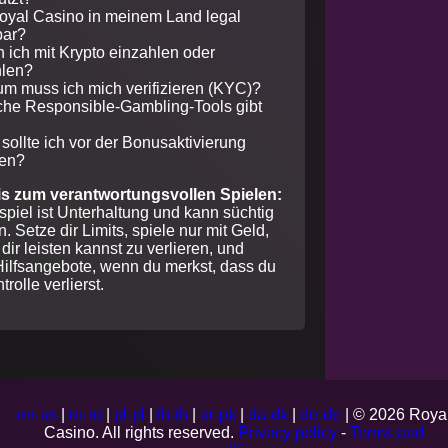
Royal Casino in meinem Land legal
bar?
 ich mit Krypto einzahlen oder
len?
m muss ich mich verifizieren (KYC)?
he Responsible-Gambling-Tools gibt
sollte ich vor der Bonusaktivierung
en?
s zum verantwortungsvollen Spielen:
spiel ist Unterhaltung und kann süchtig
 Setze dir Limits, spiele nur mit Geld,
dir leisten kannst zu verlieren, und
Hilfsangebote, wenn du merkst, dass du
trolle verlierst.
en-us
|
ro-ro
|
pl-pl
|
th-th
|
ur-pk
|
da-dk
|
de-de
| © 2026 Roya
Casino. All rights reserved.
Privacy policy
-
Terms and