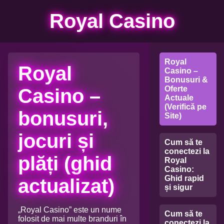
Royal Casino
Royal
Royal
Casino –
Bonusuri &
Oferte
Casino –
Actuale
(Verifică pe
bonusuri,
Site)
jocuri și
Cum să te
conectezi la
plăți (ghid
Royal
Casino:
Ghid rapid
actualizat)
și sigur
„Royal Casino” este un nume
Cum să te
folosit de mai multe branduri în
conectezi la