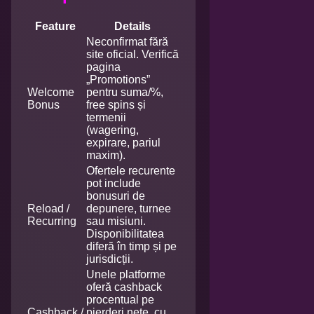
Feature
Details
Neconfirmat fără
site oficial. Verifică
pagina
„Promotions”
Welcome
pentru suma/%,
Bonus
free spins și
termenii
(wagering,
expirare, pariul
maxim).
Ofertele recurente
pot include
bonusuri de
Reload /
depunere, turnee
Recurring
sau misiuni.
Disponibilitatea
diferă în timp și pe
jurisdicții.
Unele platforme
oferă cashback
procentual pe
Cashback /
pierderi nete, cu