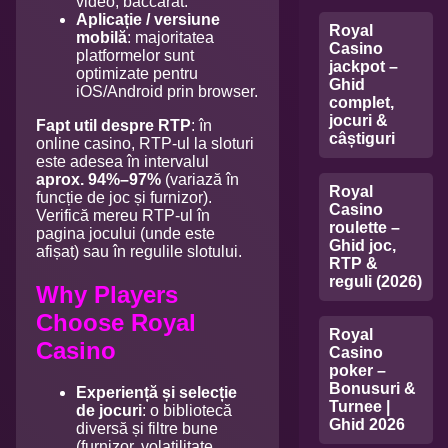
video, baccarat.
Aplicație / versiune
Royal
mobilă
: majoritatea
Casino
platformelor sunt
jackpot –
optimizate pentru
Ghid
iOS/Android prin browser.
complet,
jocuri &
Fapt util despre RTP
: în
câștiguri
online casino, RTP-ul la sloturi
este adesea în intervalul
aprox. 94%–97%
(variază în
Royal
funcție de joc și furnizor).
Casino
Verifică mereu RTP-ul în
roulette –
pagina jocului (unde este
Ghid joc,
afișat) sau în regulile slotului.
RTP &
reguli (2026)
Why Players
Choose Royal
Royal
Casino
Casino
poker –
Bonusuri &
Experiență și selecție
Turnee |
de jocuri
: o bibliotecă
Ghid 2026
diversă și filtre bune
(furnizor, volatilitate,