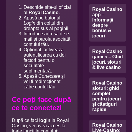
Deschide site-ul oficial
Royal Casino
al
Royal Casino
.
app –
Apasă pe butonul
Informații
Login
din colțul din
despre
dreapta sus al paginii.
bonus &
Introduce adresa de e-
jocuri
mail și parola asociată
contului tău.
Opțional, activează
Royal Casino
autentificarea cu doi
games – Ghid
factori pentru o
jocuri, sloturi
securitate
& live casino
suplimentară.
Apasă
Conectare
și
vei fi redirecționat
Royal Casino
către contul tău.
sloturi: ghid
complet
Ce poți face după
pentru jocuri
și câștiguri
ce te conectezi
rapide
După ce faci
login
la Royal
Royal Casino
Casino, vei avea acces la
Live-Casino:
toate funcțiile contului: